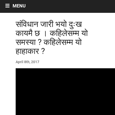
Labour And Politics
MENU
Liberalisation, Globalisation and Privatisation
Migrant Workers
संविधान जारी भयो दुःख
Miscellaneous
कायमै छ । कहिलेसम्म यो
Occupational Safety
समस्या ? कहिलेसम्म यो
Politics
Social Security
हाहाकार ?
Women/Gender
April 8th, 2017
ARTICLES
Archives by Month
नेपालीमा रचनाहरु
अन्तरवार्ता
भिडियो~अडियो अन्तर्वार्ता
अन्ताराष्ट्रिय सन्दर्भ