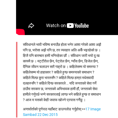
ईतिहास
औद्योगिक सम्बन्ध
क्षेत्रगत विषय
ट्रेड यूनियन र राजनीति
प्रेरणादायि व्यक्तित्व
भाषण/सम्बोधन
संविधानले भावी भविष्य बनाउँछ होला भनेर आशा गरेको आशा अझै
पनि छ, भरोसा अझै पनि छ, तर व्यवहार अलि अर्कै भइरहेको छ ।
महिला/लैङ्गिक विषय
हिजै पनि बारम्बार हामी भनिरहेका छौं । संविधान जारी भयो दुःख
राजनीति
कायमै छ । मट्टीतेल छैन, पेट्रोल छैन, ग्याँस छैन, डिजेल छैन,
विविध विषय
दैनिक जीवन चलाउन सारै गाह्रो छ । कहिलेसम्म यो समस्या ?
कहिलेसम्म यो हाहाकार ? कहिले हुन्छ समस्याको समाधान ?
शोषणमूलक श्रम अभ्यास
कहिले मिल्छ कुरा भारतसँग ? कहिले मिल्छ हाम्रा मधेसवादी
श्रम र अर्थतन्त्र
दलहरुसँग ? कहिले दिन्छ सरकारले .. यदि जनताको सेवा गर्ने
श्रम सम्बन्ध
ठाउँमा सरकार छ, जनताको अभिभावक हामी हौं, जनताको सेवा
हामीले गर्नुपर्छ भन्ने सरकारलाई लाग्छ भने कहिले हुन्छ त समाधान
समसामयिक विषय
? आज म यसको केही जवाफ खोज्ने प्रयास गर्नेछु ।
अन्तर्वार्ताको पूर्णपाठ यहाँबाट डाउनलोड गर्नुहोस्:>>
17 Image
Sambad 22 Dec 2015