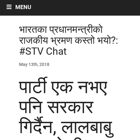
Labour And Politics
MENU
Liberalisation, Globalisation and Privatisation
Migrant Workers
भारतका प्रधानमन्त्रीको
Miscellaneous
राजकीय भ्रमण कस्तो भयो?:
Occupational Safety
#STV Chat
Politics
Social Security
May 13th, 2018
Women/Gender
पार्टी एक नभए
ARTICLES
Archives by Month
पनि सरकार
नेपालीमा रचनाहरु
गिर्दैन, लालबाबु
अन्तरवार्ता
भिडियो~अडियो अन्तर्वार्ता
अन्ताराष्ट्रिय सन्दर्भ