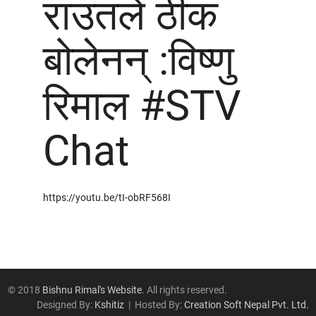
राउतले ठीक
ईतिहास
औद्योगिक सम्बन्ध
बोलेनन् :विष्णु
क्षेत्रगत विषय
ट्रेड यूनियन र राजनीति
रिमाल #STV
प्रेरणादायि व्यक्तित्व
भाषण/सम्बोधन
Chat
महिला/लैङ्गिक विषय
राजनीति
विविध विषय
शोषणमूलक श्रम अभ्यास
https://youtu.be/tI-obRF568I
श्रम र अर्थतन्त्र
श्रम सम्बन्ध
समसामयिक विषय
© 2018
Bishnu Rimal's Website
. All rights reserved.
Designed By:
Kshitiz
| Hosted By:
Creation Soft Nepal Pvt. Ltd.