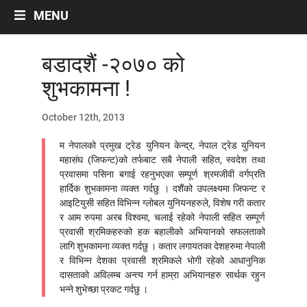
Labour And Politics
MENU
Liberalisation, Globalisation and Privatisation
Migrant Workers
बडादशैं -२०७० को
Miscellaneous
शुभकामना !
Occupational Safety
Politics
October 12th, 2013
Social Security
Women/Gender
म नेपालको प्रमुख ट्रेड युनियन केन्द्र, नेपाल ट्रेड युनियन
महासंघ (जिफन्ट)को तर्फबाट सबै नेपाली सहित, स्वदेश तथा
प्रवासमा पसिना बगाई रहनुभएका सम्पूर्ण श्रमजीवी वर्गप्रति
ARTICLES
हार्दिक शुभकामना व्यक्त गर्दछु । दशैंको उपलक्ष्यमा जिफन्ट र
आइटियुसी सहित विभिन्न ग्लोबल युनियनहरुले, विशेष गरी कतार
Archives by Month
र आम रुपमा अरब विश्वमा, चलाई रहेको नेपाली सहित सम्पूर्ण
प्रवासी श्रमिकहरुको हक बहालीको अभियानको सफलताको
नेपालीमा रचनाहरु
लागि शुभकामना व्यक्त गर्दछु । कतार लगायतका देशहरुमा नेपाली
र विभिन्न देशका प्रवासी श्रमिकले भोगी रहेको आधानुनिक
अन्तरवार्ता
दासताको अविलम्ब अन्त्य गर्न हाम्रा अभियानहरु सार्थक रहुन
भिडियो~अडियो अन्तर्वार्ता
भन्ने शुभेच्छा प्रकट गर्दछु ।
अन्ताराष्ट्रिय सन्दर्भ