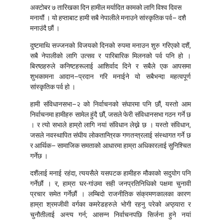
अक्टोबर ७ तारिखका दिन हामील मर्यादित कामको लागि विश्व दिवस
ईतिहास
मनायौं । यो हप्ताबाट हामी सबै नेपालीले मनाउने सांस्कृतिक पर्व– दशै
औद्योगिक सम्बन्ध
मनाउंदै छौं ।
क्षेत्रगत विषय
दुष्टमाथि सज्जनको विजयको दिनको रुपमा मनाउन शुरु गरिएको दशैं,
ट्रेड यूनियन र राजनीति
सबै नेपालीको लागि उत्सव र पारिबारिक मिलनको पर्व पनि हो ।
बिरष्ठहरुले कनिष्टहरूलाई आशिर्वाद दिने र सबैले एक आपसमा
प्रेरणादायि व्यक्तित्व
शुभकामना आदान–प्रदान गरि मनाईने यो सबैभन्दा महत्वपूर्ण
भाषण/सम्बोधन
सांस्कृतिक पर्व हो ।
महिला/लैङ्गिक विषय
हामी संविधानसभा–२ को निर्वाचनको संघारमा पनि छौं, यस्तो आम
राजनीति
निर्वाचनमा हामीहरु सामेल हुंदै छौं, जसले फेरी संविधानसभा गठन गर्ने छ
विविध विषय
। र त्यो सभाले हाम्रो लागि नयां संविधान लेख्ने छ । यस्तो संविधान,
जसले नवस्थापित संघीय लोकतान्त्रिक गणतन्त्रलाई संस्थागत गर्ने छ
शोषणमूलक श्रम अभ्यास
र आर्थिक– सामाजिक समताको आधारमा हाम्रा अधिकारलाई सुनिश्चित
श्रम र अर्थतन्त्र
गर्नेछ ।
श्रम सम्बन्ध
दशैंलाई मनाई रहंदा, त्ययसैले यसपटक हामीहरु मौकाको सदुयोग पनि
समसामयिक विषय
गर्नेछौं । र, हाम्रा घर-गांउमा सही जनप्रतिनिधिको पक्षमा चुनावी
प्रचार समेत गर्नेछौं । लम्बिदो राजनीतिक संक्रमणकालका कारण
हाम्रा श्रमजीवी वर्गका कमरेडहरुले भोगी रहनु परेको अप्ठ्यारा र
चुनौतीलाई अन्त्य गर्न; आसन्न निर्वाचनपछि सिर्जना हुने नयां