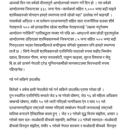
आजको दिन गत वर्षको वीरतापूर्ण आन्दोलनको स्मरण गर्ने दिन हो । गत वर्षको
आन्दोलनमा जिफन्टका ३३८ जना नेता–कार्यकर्ता सहित १,००० भन्दा बढी घाइते
श्रमिकहरुको योगदान हाम्रो स्मरणमा ताजै रहेको यहा“ उल्लेख गर्न चाहन्छौं ।
गतवर्षको अप्रिल १ मा वर्तमान प्रधानमन्त्री सहित सात राजनीतिक दलका शीर्ष
नेताहरुले ५०० को हाराहारीमा रहेका श्रमिक नेताहरुलाई “लक्षमा नपुगेसम्म
आन्दोलन नरोकिने” प्रतिबद्धता व्यक्त गरे पछि आ–आप्mनो काम छोडी दृढतापूर्वक
आन्दोलनमा उत्रिएका श्रमिकहरुमध्ये जिफन्टका ८५ जना सहित ५०० भन्दा बढी
गिरप्mतार भएका पेशाकर्मीहरुले बन्दीगृहमा भोगेको भुक्तमान पनि हाम्रो स्मरणमा
ताजै छ । सिंगो नेपाली श्रमिकहरुको प्रतिनिधि पात्रको रुपमा शहीद भिमसेन
दहाल, हिरालाल गौतम, चन्द्र वयलकोटी, पद्युम्न खड्का, सुरज विश्वास र सेतु
बि.क.को उत्सर्ग नेपाली ट्रेड यूनियनकर्मीको मानसपटलमा चिरस्थायी रुपमा
रहिरहनेछ।
गर्व गर्न सकिने उपलब्धि
बितेको १ वर्षमा हामी नेपालीले गर्व गर्न सकिने उपलब्धि प्राप्त गरेका छौं ।
पुनःस्थापित प्रतिनिधि सभाले जेठ ४ मा गरेको घोषणा, जेठ १६ को महिला अधिकार
सम्बन्धी घोषणा, मंसीर १० गते जारी गरिएको नागरिकता ऐन र माघ १९ गते
प्रधानमन्त्रीद्वारा राष्ट्रको नाममा गरिएको सम्बोधन नेपाली जनतालाई राष्ट्रको
मालिक बनाउने ऐतिहासिक कदम हुन् । जेठ १२ गतेको युद्ध विराम संझौता, असार २
गतेको सात दल–माओवादी बीचको सहमति, कात्तिक २२ गतेको सातदल–माओवादी
बीचको विस्तृत संझौता, मंसीर ५ गतेको नेपाल सरकार र माओवादी बीचको विस्तृत