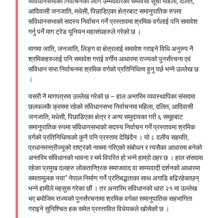
संविधानसभाको निर्वाचनका लागि उम्मेदवारको समावेसी सूची महिला, दलित,
आदिवासी जनजाति, मधेसी, पिछाडिएका क्षेत्रबाट समानुपातिक रुपमा
संविधानसभाको सदस्य निर्वाचन गर्ने प्रस्तावमा श्रमिक वर्गलाई पनि समावेश
गर्नु पर्ने माग ट्रेड यूनियन महासंघहरुले गरेको छ ।
मागमा जाति, जनजाति, लिङ्ग वा क्षेत्रलाई समावेश गराइने विधि अनुरुप नै
श्रमिकहरुलाई पनि समावेश गराई वर्गीय आधारमा राज्यको पुनर्संरचना एवं
संविधान सभा निर्वाचनमा श्रमिक वर्गको प्रतिनिधित्व हुनु पर्छ भन्ने उल्लेख छ
।
यसरी नै मागपत्रमा उल्लेख गरेको छ – हाल अन्तरिम व्यवस्थापिका संसदमा
छलफलकै क्रममा रहेको संविधानसभा निर्वाचनमा महिला, दलित, आदिवासी
जनजाति, मधेसी, पिछाडिएका क्षेत्र र अन्य समुदायका गरी ६ समूहबाट
समानुपातिक रुपमा संविधानसभाको सदस्य निर्वाचन गर्ने प्रस्तावमा श्रमिक
वर्गको प्रतिनिधित्वको कुनै पनि प्रस्ताव देखिंदैन । यो ८ दलीय सहमति,
प्रधानमन्त्रीज्यूको राष्ट्रको नाममा गरिएको संबोधन र त्यसैका आधारमा बनेको
अन्तरिम संविधानको भावना र मर्म विपरित हो भन्ने हाम्रो ठहर छ । हाल संसदमा
रहेका प्रमुख दलहरु लोकतान्त्रिक समाजवाद वा साम्यवादी दर्शनको आधारमा
समतामूलक नया“ नेपाल निर्माण गर्ने प्रतिबद्धताका साथ अगाडि बढिरहेकाछन्
भन्ने हामीले महसुस गरेका छौं । तर अन्तरिम संविधानको धारा २१ मा उल्लेख
भए बमोजिम राज्यको पुनर्संरचनामा श्रमिक वर्गका समानुपातिक सहभागिता
गराइने सुनिश्चित हक समेत प्रस्तावित विधेयकले खोसेको छ ।