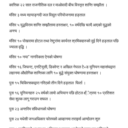
कात्तिक २२
सात राजनीतिक दल र माओवादी बीच विस्तृत शान्ति सम्झौता ।
मंसिर ३
मध्य मस्र्याङ्गदी जल विद्युत परियोजनामा हड्ताल
मंसिर ५
युद्धविराम शान्ति सम्झौतामा हस्ताक्षर, १० वर्षदेखि चल्दै आएको युद्धको
अन्त्य ।
मंसिर १०
पोखरामा होटल तथा रेष्टुरांमा कार्यरत श्रमिकहरुको दुई दिने हड्ताल पछि
ज्याला वृद्धि ।
मंसिर १०
नया“ नागरिकता ऐनको घोषणा
मंसिर १६
जिफन्ट, एनटियूसी, डिकोन्ट र अखिल नेपाल टे«ड यूनियन महासंघद्वारा
लहानमा औद्योगिक शान्तिका लागि १० बुद्धे संयुक्त घोषणामा हस्ताक्षर ।
पुस १५
चिकित्सकद्वारा गरिएको तीन दिने हड्ताल फिर्ता ।
पुस १६
यूनियनहरु २५ वर्षको लामो अभियान पछि होटल क्ष्ँेत्रमा १० प्रतिशत
सेवा शुल्क लागू गराउन सफल ।
पुस २३
अन्तरिम संविधानको घोषणा
पुस २४
मधेसी जनअधिकार फोरमको आव्हानमा तराइर्मा आन्दोलन शुरु