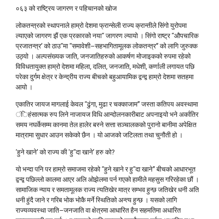
०६३ को राष्ट्रिय जागरण र पहिचानको खोज
लोकतन्त्रको स्थापनाले हाम्रो देशमा फ्रान्सेली राज्य क्रान्तीले सिंगो युरोपमा
ल्याएको जागरण झैं एक प्रकारको नया“ जागरण ल्यायो । सिंगो राष्ट्र “औपचारिक
प्रजातन्त्र’ को ठाउ“मा “समावेशी–सहभागितामूलक लोकतन्त्र” को लागि जुरुक्क
उठ्यो । अल्पसंख्यक जाति, जनजातिहरुको आकर्षण मोजाइकको रुपमा रहेको
विविधतायुक्त हाम्रो देशमा महिला, दलित, जनजाति, मधेशी, कर्णाली लगायत पछि
परेका दुर्गम क्षेत्र र केन्द्रीय राज्य बीचको बहुआयामिक द्वन्द्व हाम्रो देशमा सतहमा
आयो ।
एकातिर जायज मागलाई केवल “ढुंगा, मुढा र चक्काजाम” जस्ता कतिपय अवस्थामा
ंिहंसात्मक रुप लिने नाजायज विधि आन्दोलनकारीबाट अपनाइयो भने अर्कातिर
समय नघर्केसम्म कानमा तेल हालेर बस्ने सत्ता सञ्चालकको पुरानो बानीमा अपेक्षित
मात्रामा सुधार आउन सकेको छैन । यो आजको जटिलता तथा चुनौती हो ।
‘हुने खाने’ को राज्य की ‘हु“दा खाने’ हरु को?
यो भन्दा पनि पर हाम्रो समाजमा रहेको “हुने खाने र हु“दा खाने” बीचको आधारभूत
द्वन्द्व पछिल्लो कालमा आएर अलि ओझेलमा पर्न गएको हामीले महसुस गरिरहेका छौं ।
सामाजिक न्याय र समतामूलक राज्य त्यतिखेर मात्र सम्भव हुन्छ जतिखेर धनी अति
धनी हुंदै जाने र गरिब भोक भोकै मर्ने स्थितिको अन्त्य हुन्छ । यसको लागि
राज्यव्यवस्था जाति–जनजाति वा क्षेत्रमा आधारित हैन सहमतिमा अधारित