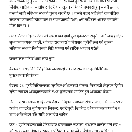
कल्याणकारी हुनु पर्छ । र त्यसको लागि राज्यको पुनर्संरचना वर्गमा आधारित तथा
लिंगीय, जाति÷जनजातीय र क्षेत्रीय सन्तुलन सहितको समावेसी हुनु जरुरी छ । र
यसको लागि संविधान सभाको चुनाव जरुरी छ । यसले मात्र अहिलेको राजनीतिक
संक्रमणकाललाई छोट्याउने छ र जनतालाई “आप्mनो संविधान आफैले बनाउने”
मौका दिने छ ।
अतः लोकतान्त्रिक दिवसको उपलक्ष्यमा हामी पुनः एकपटक संपूर्ण नेपालीलाई हार्दिक
शुभकामना व्यक्त गर्दछौं, र नेपाल सरकारस“ग विद्यमान चुनौती हल गर्न तुरुन्त
संविधान सभाको निर्वाचनको मिति घोषणा गर्न हार्दिक आव्हान गर्दछौं ।
राजनीतिक गतिविधिको कोसे ढुंगा
बैशाख ११
१९ दिने ऐतिहासिक जनआन्दोलन पछि राजाबाट प्रतिनिधिसभा
पुनस्र्थापनाको घोषणा
बैशाख २८
प्रतिनिधिसभाबाट श्रमिक अधिकारको घोषणा, निजामती क्षेत्रका द्वितीय
श्रेणी सम्मका अधिकृतहरुलाई टे«ड यूनियनमा संगठित हुने अधिकार घोषणा ।
जेठ १
श्रम सम्बन्धि शाहि अध्यादेश र गरिएको आवश्यक सेवा संञ्चालन ऐन– २०१४
खारेज गर्न ट्रेड युनियनहरु जिफन्ट, एनटियूसी, डिकोन्ट र पेशागत महासंघको ७२
घण्टे अल्टिमेटम पछि शाहि अध्यादेश खारेज
जेठ ४
प्रतिनिधिसभाको ऐतिहासिक घोषणाबाट राजाका अधिकार कटौती गरी श्री ५
को सरकारलाई नेपाल सरकारमा परिवर्तन, जनताको सार्वभौम सत्ता स्थापित ।