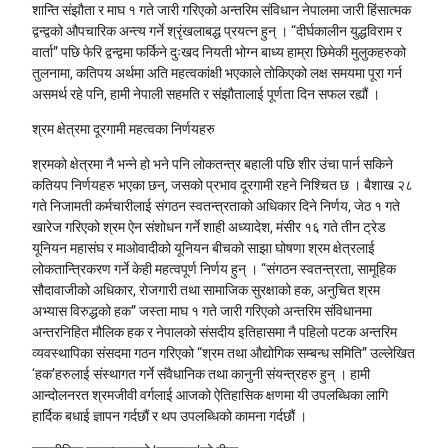
शान्ति संझौता र माघ १ गते जारी गरिएको अन्तरिम संविधान नेपालमा जारी हिंसात्मक
द्वन्द्वको औपचारिक अन्त्य गर्ने श्रृंखलाबद्ध प्रयत्न हुन् । “दीर्घकालीन युद्धविराम र
वार्ता” पछि फेरि द्वन्द्वमा फर्किने दुःखद नियती भोग्न बाध्य हाम्रा छिमेकी मुलुकहरुको
तुलनामा, कतिपय अर्थमा अति महत्वकांक्षी भएकाले तोकिएको लक्ष समयमा पूरा गर्न
असमर्थ रहे पनि, हामी नेपाली सहमति र संझौतालाई पूर्णता दिन सफल रह्यौं ।
श्रम क्षेत्रमा दूरगामी महत्वका निर्णयहरु
श्रमको क्षेत्रमा नै भन्ने हो भने पनि लोकतन्त्र बहाली पछि शीर उंचा पार्न सकिने
कतियप निर्णयहरु भएका छन्, जसको प्रभाव दूरगामी रहने निश्चित छ । बैशाख २८
गते निजामती कर्मचारीलाई संगठन स्वतन्त्रताको अधिकार दिने निर्णय, जेठ १ गते
खारेज गरिएको श्रम ऐन संशोधन गर्ने शाही अध्यादेश, मंसीर १६ गते तीन ट्रेड
यूनियन महासंघ र माओवादीको यूनियन बीचको साझा घोषणा श्रम क्षेत्रलाई
लोकतान्त्रिकरण गर्ने केही महत्वपूर्ण निर्णय हुन् । “संगठन स्वतन्त्रता, सामूहिक
सौदावाजीको अधिकार, रोजगारी तथा सामाजिक सुरक्षाको हक, अनुचित श्रम
अभ्यास विरुद्धको हक” जस्ता माघ १ गते जारी गरिएको अन्तरिम संविधानमा
अन्तरनिहित मौलिक हक र नेपालको संसदीय इतिहासमा नै पहिलो पटक अन्तरिम
व्यवस्थापिका संसदमा गठन गरिएको “श्रम तथा औद्योगिक सम्बन्ध समिति” उल्लेखित
‘हक’हरुलाई संस्थागत गर्ने संवैधानिक तथा कानुनी संयन्त्रहरु हुन् । हामी
आन्दोलनरत श्रमजीवी वर्गलाई आजको ऐतिहासिक क्षणमा यी उपलब्धिका लागि
हार्दिक बधाई ज्ञापन गर्दछौं र थप उपलब्धिको कामना गर्दछौं ।