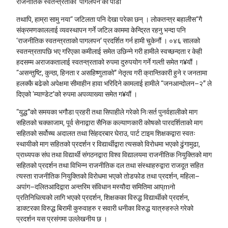
राजनीतिक स्वतन्त्रताको ‘पागलपन’को पीडा
तथापि, हाम्रा सामु नया“ जटिलता पनि देखा परेका छन् । लोकतन्त्र बहालीस“गै
संक्रमणकाललाई व्यवस्थापन गर्ने जटिल काममा केन्द्रित रहनु भन्दा पनि
‘राजनीतिक स्वतन्त्रताको पागलपन’ प्रदर्शित गर्न हामी चुकेनौं । ०४६ सालको
स्वतन्त्रतापछि भए गरिएका कमीलाई समेत उछिन्ने गरी हामीले स्वच्छन्दता र केही
हदसम्म अराजकतालाई स्वतन्त्रताको रुपमा दुरुपयोग गर्ने गल्ती समेत ग¥यौं ।
“असन्तुष्टि, कुन्ठा, हिनता र असहिष्णुताको” नेतृत्व गरी क्रान्तिकारी हुने र जनतामा
हलक्कै बढेको अपेक्षमा सीमाहीन हावा भरिदिने कामलाई हामीले “जनआन्दोलन–२” ले
दिएको ‘म्याण्डेट’को रुपमा अपव्याख्या समेत ग¥यौं ।
“युद्ध”को समयका भगौडा प्रहरी तथा सिपाहीले गरेको निःसर्त पुनर्वहालीको माग
सहितको चक्काजाम, पूर्व सेनाद्वारा सैनिक कल्याणकारी कोषको पारदर्शिताको माग
सहितको सर्वोच्च अदालत तथा सिंहदरबार घेराउ, पार्ट टाइम शिक्षकद्वारा स्वतः
स्थायीको माग सहितको प्रदर्शन र विद्यार्थीद्वारा त्यसको विरोधमा भएको ढुंगामुढा,
प्राध्यपक संघ तथा विद्यार्थी संगठनद्वारा विश्व विद्यालयमा राजनीतिक नियुक्तिको माग
सहितको प्रदर्शन तथा विभिन्न राजनीतिक दल तथा संस्थाहरुद्वारा राजदूत सहित
त्यस्ता राजनीतिक नियुक्तिको विरोधमा भएको तोडफोड तथा प्रदर्शन, महिला–
अपांग–दलितआदिद्वारा अन्तरिम संविधान मस्यौदा समितिमा आप्mनो
प्रतिनिधित्वको लागि भएको प्रदर्शन, शिक्षकका विरुद्ध विद्यार्थीको प्रदर्शन,
डाक्टरका विरुद्ध बिरामी कुरुवाहरु र सवारी धनीका विरुद्ध यात्रुहरुले गरेको
प्रदर्शन यस प्रसंगमा उल्लेखनीय छ ।