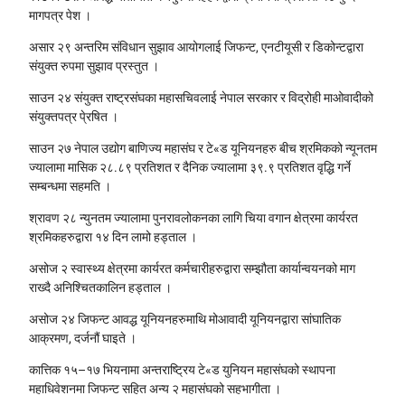
मागपत्र पेश ।
असार २९
अन्तरिम संविधान सुझाव आयोगलाई जिफन्ट, एनटीयूसी र डिकोन्टद्वारा
संयुक्त रुपमा सुझाव प्रस्तुत ।
साउन २४
संयुक्त राष्ट्रसंघका महासचिवलाई नेपाल सरकार र विद्रोही माओवादीको
संयुक्तपत्र पे्रषित ।
साउन २७
नेपाल उद्योग बाणिज्य महासंघ र टे«ड यूनियनहरु बीच श्रमिकको न्यूनतम
ज्यालामा मासिक २८.८९ प्रतिशत र दैनिक ज्यालामा ३९.९ प्रतिशत वृद्धि गर्ने
सम्बन्धमा सहमति ।
श्रावण २८
न्युनतम ज्यालामा पुनरावलोकनका लागि चिया वगान क्षेत्रमा कार्यरत
श्रमिकहरुद्वारा १४ दिन लामो हड्ताल ।
असोज २
स्वास्थ्य क्षेत्रमा कार्यरत कर्मचारीहरुद्वारा सम्झौता कार्यान्वयनको माग
राख्दै अनिश्चितकालिन हड्ताल ।
असोज २४
जिफन्ट आवद्ध यूनियनहरुमाथि मोआवादी यूनियनद्वारा सांघातिक
आक्रमण, दर्जनौं घाइते ।
कात्तिक १५–१७ भियनामा अन्तराष्ट्रिय टे«ड युनियन महासंघको स्थापना
महाधिवेशनमा जिफन्ट सहित अन्य २ महासंघको सहभागीता ।