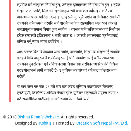
श्रमिक वर्ग राष्ट्रका निर्माता हुन्, उनीहरु इतिहासका निर्माता पनि हुन् । हरेक
क्षेत्र, जात, जाति, लिङ्गमा श्रमिकहरु सबै भन्दा तल पर्दछन् र कतिपय
अवस्थामा पाखा पारिएका छन् । दलहरुले जुनसुकै दर्शन वा विधिबाट समावेसी
राज्यको परिकल्पना गरेपनि यदि श्रमिक वर्गका सहभागिता भएन भने त्यसले
समतामूलक समाज निर्माण हुन सक्दैन । त्यसमा पनि संविधानसभाको निर्वाचन
हरेक राष्ट्रको इतिहासमा १ चोटि आउ“छ । त्यस्तो अवसरबाट श्रमिकलाई
वन्चित गर्नु न्याय संगत ठहरिंदैन ।
अतः प्रस्तावित विधेयकमा अन्य जाति, जनजाति, लिङ्ग वा क्षेत्रलाई समावेश
गराइने विधि अनुरुप नै श्रमिकहरुलाई पनि समावेश गराई वर्गीय आधारमा
राज्यको पुनर्संरचना एवं संविधानसभा निर्वाचनमा श्रमिक वर्गको प्रतिनिधित्व
गराइयोस् भन्ने हामी चारवटै टे«ड यूनियन महासंघको तर्फबाट जोडदार माग
गर्दछौं ।
यो माग पत्र गत चैत २८ गते चार वटा ट्रेड यूनियन महासंघहरु जिफन्ट,
एनटीयुसी, डिकोन्ट र अखिल नेपाल ट्रेड यूनियन महासंघले संयुक्त रुपमा ८
वटै राजनीतिक पार्टीलाई मागको रुपमा पेस गरेको थियो ।
© 2018
Bishnu Rimal's Website
. All rights reserved.
Designed By:
Kshitiz
| Hosted By:
Creation Soft Nepal Pvt. Ltd.