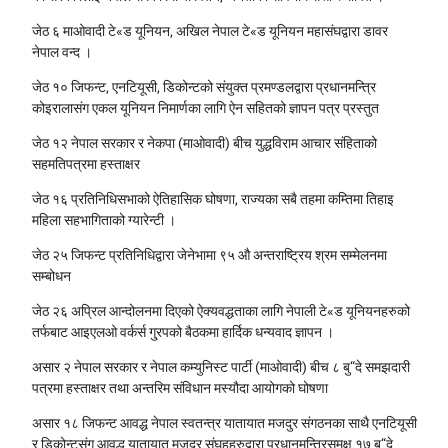
जेठ ६
माओवादी टे«ड यूनियन, अखिल नेपाल टे«ड यूनियन महासंघद्वारा डावर
नेपाल वन्द ।
जेठ १०
जिफन्ट, एनटियूसी, डिकोन्टको संयुक्त प्रमण्डलद्वारा प्रधानमन्त्रि
कोइरालासंग एकल यूनियन निमार्णका लागि ऐन सहितको ज्ञापन पत्र प्रस्तुत
जेठ १२
नेपाल सरकार र नेकपा (माओवादी) बीच युद्धविराम आचार संहिताको
सहमतिपत्रमा हस्ताक्षर
जेठ १६
प्रतिनिधिसभाको ऐतिहासिक घोषणा, राज्यका सबै तहमा कम्तिमा तिहाइ
महिला सहभागिताको ग्यारेन्टी ।
जेठ २५
जिफन्ट प्रतिनिधिद्वारा जेनेभामा ९५ औ अन्तराष्ट्रिय श्रम सम्मेलनमा
सम्बोधन
जेठ २६
अप्रिल आन्दोलनमा दिएको ऐक्यवद्धताका लागि नेपाली टे«ड यूनियनहरुको
तर्फबाट आइएलओ वर्कर्स गु्रपको बैठकमा हार्दिक धन्यवाद ज्ञापन ।
असार २
नेपाल सरकार र नेपाल कम्युनिस्ट पार्टी (माओवादी) बीच ८ बु“दे समझदारी
पत्रमा हस्ताक्षर तथा अन्तरिम संविधान मस्यौदा आयोगको घोषणा
असार १८
जिफन्ट आवद्ध नेपाल स्वतन्त्र यातायात मजदुर संगठनका साथै एनटियूसी
र डिकोन्टसंग आवद्ध यातायात मजदुर संघहहरुद्वारा प्रधानमन्त्रिसमक्ष १७ बु“दे