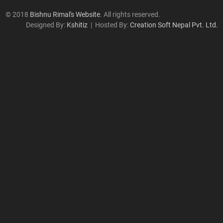
ईतिहास
© 2018
Bishnu Rimal's Website
. All rights reserved.
Designed By:
Kshitiz
| Hosted By:
Creation Soft Nepal Pvt. Ltd.
औद्योगिक सम्बन्ध
क्षेत्रगत विषय
ट्रेड यूनियन र राजनीति
प्रेरणादायि व्यक्तित्व
भाषण/सम्बोधन
महिला/लैङ्गिक विषय
राजनीति
विविध विषय
शोषणमूलक श्रम अभ्यास
श्रम र अर्थतन्त्र
श्रम सम्बन्ध
समसामयिक विषय