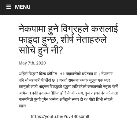
Labour And Politics
MENU
Liberalisation, Globalisation and Privatisation
Migrant Workers
नेकपामा हुने विग्रहले कसलाई
Miscellaneous
फाइदा हुन्छ, शीर्ष नेताहरुले
Occupational Safety
साोचे हुने नी?
Politics
Social Security
May 7th, 2020
Women/Gender
अहिले सिङ्गो विश्व कोभिड–१९ महामारीको चपेटामा छ । नेपालमा
पनि यो महामारी फैलिंदो छ । यस्तो समयमा समग्र मुलुक एक भएर
ARTICLES
बढ्नुको साटो भाइरस विरुद्धको युद्धमा लडिरहेको सरकारको नेतृत्व फेर्ने
Archives by Month
अभियान कति हदसम्म नैतिक हो ? के यो समय, कुन तहका नेताको कता
मानमनितो पुग्यो पुगेन भन्नेमा अल्झिने समय हो र? योहो टिभी संगको
बहस…
नेपालीमा रचनाहरु
https://youtu.be/Yuv-tR0sbm8
अन्तरवार्ता
भिडियो~अडियो अन्तर्वार्ता
अन्ताराष्ट्रिय सन्दर्भ