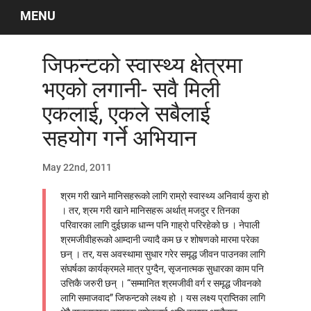
Labour And Politics
MENU
Liberalisation, Globalisation and Privatisation
Migrant Workers
जिफन्टको स्वास्थ्य क्षेत्रमा
Miscellaneous
भएको लगानी- सवै मिली
Occupational Safety
एकलाई, एकले सबैलाई
Politics
Social Security
सहयोग गर्ने अभियान
Women/Gender
May 22nd, 2011
ARTICLES
श्रम गरी खाने मानिसहरूको लागि राम्रो स्वास्थ्य अनिवार्य कुरा हो
Archives by Month
। तर, श्रम गरी खाने मानिसहरू अर्थात् मजदुर र तिनका
परिवारका लागि दुईछाक धान्न पनि गाह्रो परिरहेको छ । नेपाली
श्रमजीवीहरूको आम्दानी ज्यादै कम छ र शोषणको मारमा परेका
नेपालीमा रचनाहरु
छन् । तर, यस अवस्थामा सुधार गरेर समृद्ध जीवन पाउनका लागि
संघर्षका कार्यक्रमले मात्र पुग्दैन, सृजनात्मक सुधारका काम पनि
अन्तरवार्ता
उत्तिकै जरुरी छन् । “सम्मानित श्रमजीवी वर्ग र समृद्ध जीवनको
भिडियो~अडियो अन्तर्वार्ता
लागि समाजवाद” जिफन्टको लक्ष्य हो । यस लक्ष्य प्राप्तिका लागि
अन्ताराष्ट्रिय सन्दर्भ