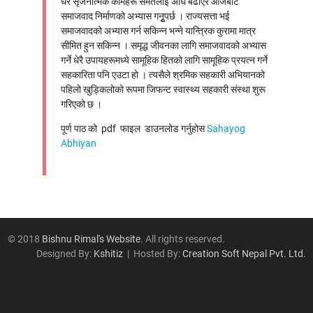
धेरै सृजनात्मक कामहरू समेतलाई अघि बढाएर आजैबाट
समाजवाद निर्माणको अभ्यास गनुृपर्छ । राज्यसत्ता भई
ईतिहास
समाजवादको अभ्यास गर्न सकिन्न भन्ने यान्त्रिक कुरामा मात्र
औद्योगिक सम्बन्ध
सीमित हुन सकिन्न । समृद्ध जीवनका लागि समाजवादको अभ्यास
क्षेत्रगत विषय
गर्ने धेरै उपायहरूमध्ये सामूहिक हितको लागि सामूहिक प्रयत्न गर्ने
सहकारिता पनि एउटा हो । त्यसैले श्रमिक सहकारी अभियानको
ट्रेड यूनियन र राजनीति
पहिलो खुड्किलोको रूपमा जिफन्ट स्वास्थ्य सहकारी संस्था शुरू
प्रेरणादायि व्यक्तित्व
गरिएको छ ।
भाषण/सम्बोधन
पूर्ण पाठ को pdf फाइल डाउनलोड गर्नुहोस
Sahayog
महिला/लैङ्गिक विषय
Abhiyan
राजनीति
विविध विषय
शोषणमूलक श्रम अभ्यास
श्रम र अर्थतन्त्र
श्रम सम्बन्ध
© 2018
Bishnu Rimal's Website
. All rights reserved.
Designed By:
Kshitiz
| Hosted By:
Creation Soft Nepal Pvt. Ltd.
समसामयिक विषय