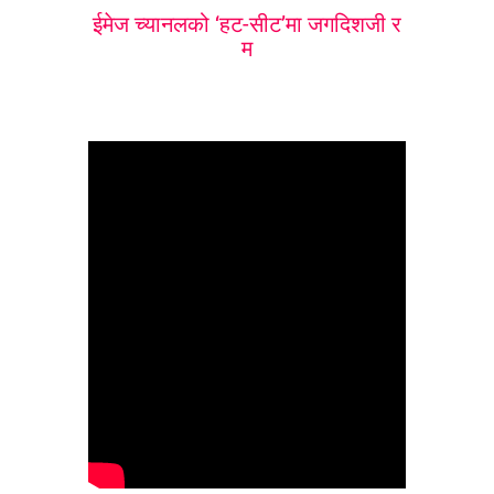
ईमेज च्यानलको ‘हट-सीट’मा जगदिशजी र
म