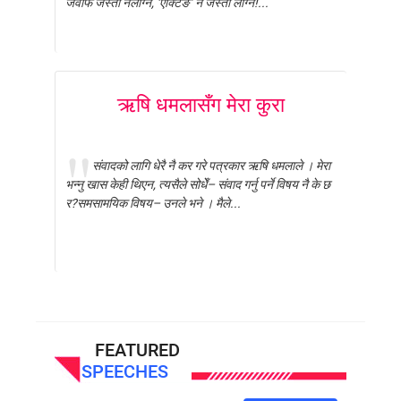
जवाफ जस्तो नलाग्ने, ‘एक्टिङ’ नै जस्तो लाग्ने!...
ऋषि धमलासँग मेरा कुरा
संवादको लागि धेरै नै कर गरे पत्रकार ऋषि धमलाले । मेरा
भन्नु खास केही थिएन, त्यसैले सोधेँ– संवाद गर्नु पर्ने विषय नै के छ
र?समसामयिक विषय– उनले भने । मैले...
FEATURED
SPEECHES