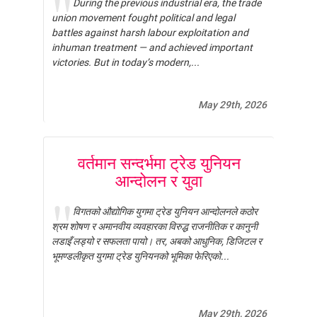
During the previous industrial era, the trade
union movement fought political and legal
ईतिहास
battles against harsh labour exploitation and
औद्योगिक सम्बन्ध
inhuman treatment — and achieved important
क्षेत्रगत विषय
victories. But in today’s modern,...
ट्रेड यूनियन र राजनीति
प्रेरणादायि व्यक्तित्व
May 29th, 2026
भाषण/सम्बोधन
महिला/लैङ्गिक विषय
राजनीति
वर्तमान सन्दर्भमा ट्रेड युनियन
आन्दोलन र युवा
विविध विषय
शोषणमूलक श्रम अभ्यास
विगतको औद्योगिक युगमा ट्रेड युनियन आन्दोलनले कठोर
श्रम र अर्थतन्त्र
श्रम शोषण र अमानवीय व्यवहारका विरुद्ध राजनीतिक र कानुनी
श्रम सम्बन्ध
लडाइँ लड्यो र सफलता पायो। तर, अबको आधुनिक, डिजिटल र
भूमण्डलीकृत युगमा ट्रेड युनियनको भूमिका फेरिएको...
समसामयिक विषय
May 29th, 2026