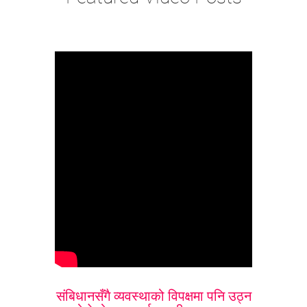
संबिधानसँगै व्यवस्थाको विपक्षमा पनि उठ्न