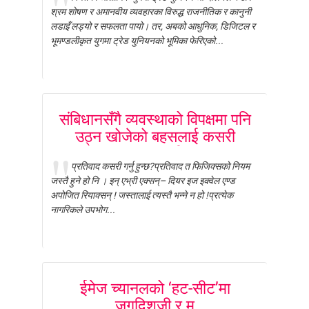
श्रम शोषण र अमानवीय व्यवहारका विरुद्ध राजनीतिक र कानुनी
लडाइँ लड्यो र सफलता पायो। तर, अबको आधुनिक, डिजिटल र
भूमण्डलीकृत युगमा ट्रेड युनियनको भूमिका फेरिएको...
संबिधानसँगै व्यवस्थाको विपक्षमा पनि
उठ्न खोजेको बहसलाई कसरी
मूल्याङ्कन गर्नुहुन्छ?
प्रतिवाद कसरी गर्नु हुन्छ?प्रतिवाद त फिजिक्सको नियम
जस्तै हुने हो नि । इन् एभ्री एक्सन्– दियर इज इक्वेल एण्ड
अपोजित रियाक्सन् ! जस्तालाई त्यस्तै भन्ने न हो !प्रत्येक
नागरिकले उपभोग...
ईमेज च्यानलको ‘हट-सीट’मा
जगदिशजी र म