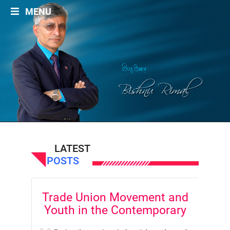
Labour And Politics
MENU
Liberalisation, Globalisation and Privatisation
Migrant Workers
Miscellaneous
Occupational Safety
Politics
Social Security
Women/Gender
ARTICLES
LATEST
Archives by Month
POSTS
नेपालीमा रचनाहरु
Trade Union Movement and
अन्तरवार्ता
Youth in the Contemporary
भिडियो~अडियो अन्तर्वार्ता
Context
अन्ताराष्ट्रिय सन्दर्भ