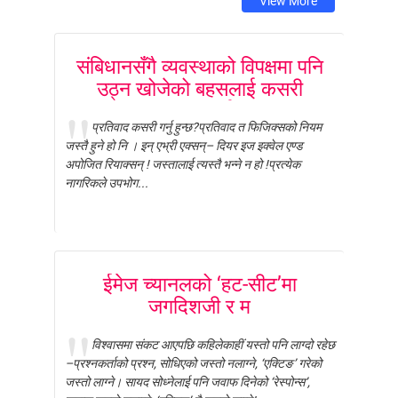
View More
संबिधानसँगै व्यवस्थाको विपक्षमा पनि
उठ्न खोजेको बहसलाई कसरी
मूल्याङ्कन गर्नुहुन्छ?
प्रतिवाद कसरी गर्नु हुन्छ?प्रतिवाद त फिजिक्सको नियम
जस्तै हुने हो नि । इन् एभ्री एक्सन्– दियर इज इक्वेल एण्ड
अपोजित रियाक्सन् ! जस्तालाई त्यस्तै भन्ने न हो !प्रत्येक
नागरिकले उपभोग...
ईमेज च्यानलको ‘हट-सीट’मा
जगदिशजी र म
विश्वासमा संकट आएपछि कहिलेकाहीं यस्तो पनि लाग्दो रहेछ
–प्रश्नकर्ताको प्रश्न, सोधिएको जस्तो नलाग्ने, ‘एक्टिङ’ गरेको
जस्तो लाग्ने। सायद सोध्नेलाई पनि जवाफ दिनेको ‘रेस्पोन्स’,